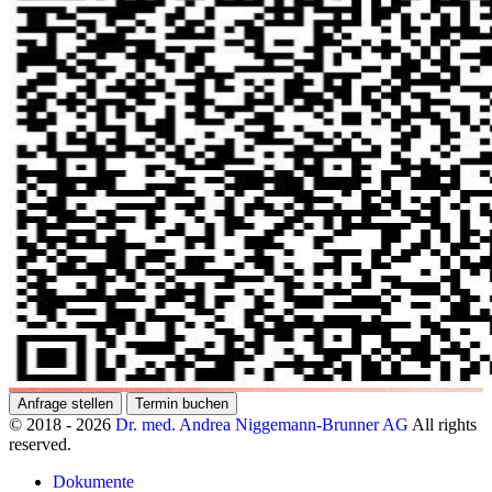
Anfrage stellen
Termin buchen
© 2018 - 2026
Dr. med. Andrea Niggemann-Brunner AG
All rights
reserved.
Dokumente